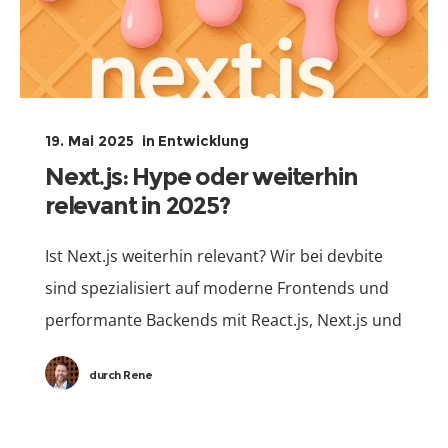
19. Mai 2025
in
Entwicklung
Next.js: Hype oder weiterhin
relevant in 2025?
Ist Next.js weiterhin relevant? Wir bei devbite
sind spezialisiert auf moderne Frontends und
performante Backends mit React.js, Next.js und
Node.js. In den vergangenen Jahren intensiv
durch
Rene
diskutiert, stellt sich die Frage,