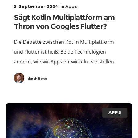
5. September 2024
in
Apps
Sägt Kotlin Multiplattform am
Thron von Googles Flutter?
Die Debatte zwischen Kotlin Multiplattform
und Flutter ist heiß. Beide Technologien
ändern, wie wir Apps entwickeln. Sie stellen
neue Anforderungen an Leistung und
durch
Rene
Flexibilität. Kotlin Multiplattform von JetBrains
ermöglicht es
APPS