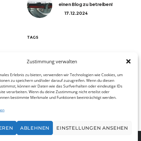
einen Blog zu betreiben!
17.12.2024
TAGS
APP
DEVBITE
FANAPP
Zustimmung verwalten
FLUTTER
GOOGLE
males Erlebnis zu bieten, verwenden wir Technologien wie Cookies, um
ionen zu speichern und/oder darauf zuzugreifen. Wenn du diesen
MANNSCHAFT
PERFORMANCE
ustimmst, können wir Daten wie das Surfverhalten oder eindeutige IDs
ite verarbeiten. Wenn du deine Zustimmung nicht erteilst oder
SPORT
TEAM
können bestimmte Merkmale und Funktionen beeinträchtigt werden.
ten
ALLE ANZEIGEN
EREN
ABLEHNEN
EINSTELLUNGEN ANSEHEN