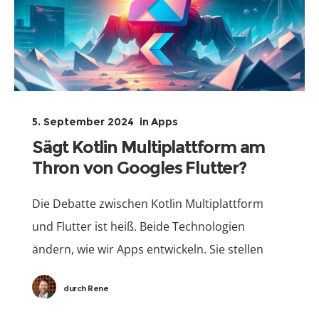
5. September 2024
in
Apps
Sägt Kotlin Multiplattform am
Thron von Googles Flutter?
Die Debatte zwischen Kotlin Multiplattform
und Flutter ist heiß. Beide Technologien
ändern, wie wir Apps entwickeln. Sie stellen
neue Anforderungen an Leistung und
durch
Rene
Flexibilität. Kotlin Multiplattform von JetBrains
ermöglicht es