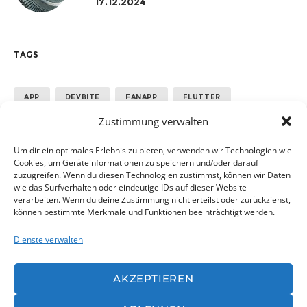
17.12.2024
TAGS
APP
DEVBITE
FANAPP
FLUTTER
Zustimmung verwalten
GOOGLE
MANNSCHAFT
PERFORMANCE
SPORT
TEAM
Um dir ein optimales Erlebnis zu bieten, verwenden wir Technologien wie
Cookies, um Geräteinformationen zu speichern und/oder darauf
zuzugreifen. Wenn du diesen Technologien zustimmst, können wir Daten
wie das Surfverhalten oder eindeutige IDs auf dieser Website
ALLE ANZEIGEN
verarbeiten. Wenn du deine Zustimmung nicht erteilst oder zurückziehst,
können bestimmte Merkmale und Funktionen beeinträchtigt werden.
Dienste verwalten
AKZEPTIEREN