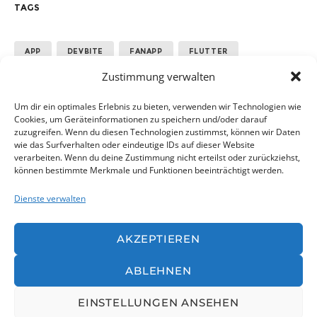
TAGS
APP
DEVBITE
FANAPP
FLUTTER
Zustimmung verwalten
GOOGLE
MANNSCHAFT
PERFORMANCE
SPORT
TEAM
Um dir ein optimales Erlebnis zu bieten, verwenden wir Technologien wie
Cookies, um Geräteinformationen zu speichern und/oder darauf
zuzugreifen. Wenn du diesen Technologien zustimmst, können wir Daten
wie das Surfverhalten oder eindeutige IDs auf dieser Website
ALLE ANZEIGEN
verarbeiten. Wenn du deine Zustimmung nicht erteilst oder zurückziehst,
können bestimmte Merkmale und Funktionen beeinträchtigt werden.
Dienste verwalten
AKZEPTIEREN
ABLEHNEN
© devbite |
AGB
|
Datenschutz
|
Impressum
|
Cookie-Richtlie
EINSTELLUNGEN ANSEHEN