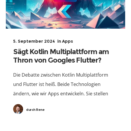
5. September 2024
in
Apps
Sägt Kotlin Multiplattform am
Thron von Googles Flutter?
Die Debatte zwischen Kotlin Multiplattform
und Flutter ist heiß. Beide Technologien
ändern, wie wir Apps entwickeln. Sie stellen
neue Anforderungen an Leistung und
durch
Rene
Flexibilität. Kotlin Multiplattform von JetBrains
ermöglicht es