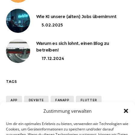
Wie KI unsere (alten) Jobs übernimmt
5.02.2025
Warum es sich lohnt, einen Blog zu
betreiben!
17.12.2024
TAGS
APP
DEVBITE
FANAPP
FLUTTER
Zustimmung verwalten
GOOGLE
MANNSCHAFT
PERFORMANCE
SPORT
TEAM
Um dir ein optimales Erlebnis zu bieten, verwenden wir Technologien wie
Cookies, um Geräteinformationen zu speichern und/oder darauf
zuzugreifen. Wenn du diesen Technologien zustimmst, können wir Daten