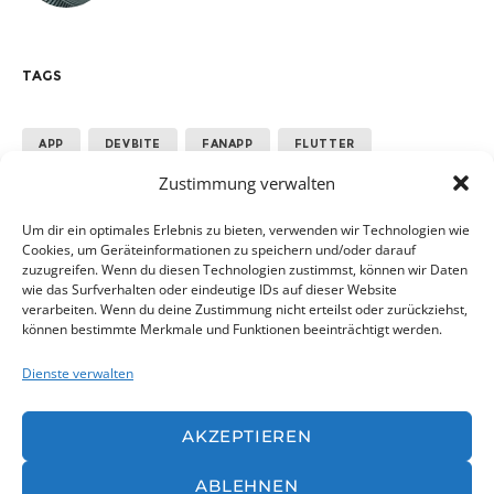
TAGS
APP
DEVBITE
FANAPP
FLUTTER
Zustimmung verwalten
GOOGLE
MANNSCHAFT
PERFORMANCE
SPORT
TEAM
Um dir ein optimales Erlebnis zu bieten, verwenden wir Technologien wie
Cookies, um Geräteinformationen zu speichern und/oder darauf
zuzugreifen. Wenn du diesen Technologien zustimmst, können wir Daten
wie das Surfverhalten oder eindeutige IDs auf dieser Website
ALLE ANZEIGEN
verarbeiten. Wenn du deine Zustimmung nicht erteilst oder zurückziehst,
können bestimmte Merkmale und Funktionen beeinträchtigt werden.
Dienste verwalten
AKZEPTIEREN
ABLEHNEN