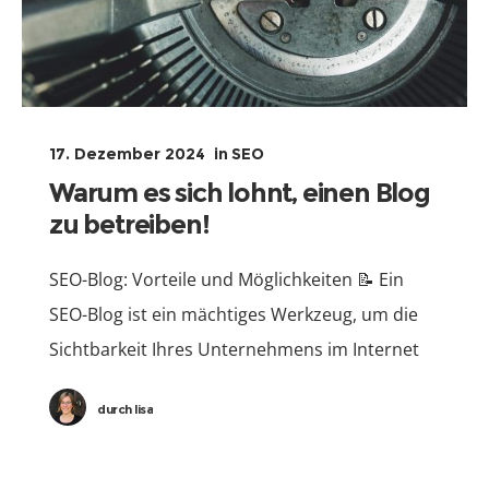
17. Dezember 2024
in
SEO
Warum es sich lohnt, einen Blog
zu betreiben!
SEO-Blog: Vorteile und Möglichkeiten 📝 Ein
SEO-Blog ist ein mächtiges Werkzeug, um die
Sichtbarkeit Ihres Unternehmens im Internet
zu erhöhen und mehr qualifizierte Besucher
durch
lisa
auf Ihre Website zu lenken. Durch