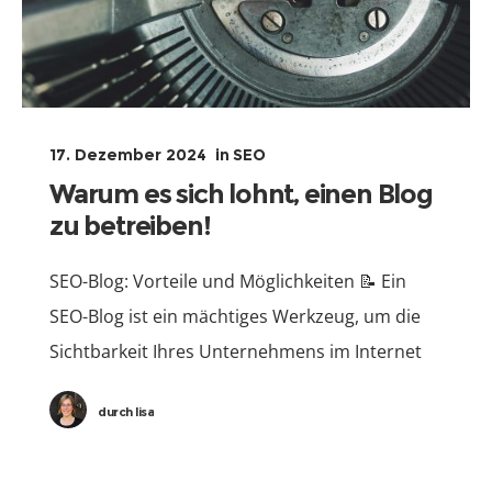
17. Dezember 2024
in
SEO
Warum es sich lohnt, einen Blog
zu betreiben!
SEO-Blog: Vorteile und Möglichkeiten 📝 Ein
SEO-Blog ist ein mächtiges Werkzeug, um die
Sichtbarkeit Ihres Unternehmens im Internet
zu erhöhen und mehr qualifizierte Besucher
durch
lisa
auf Ihre Website zu lenken. Durch