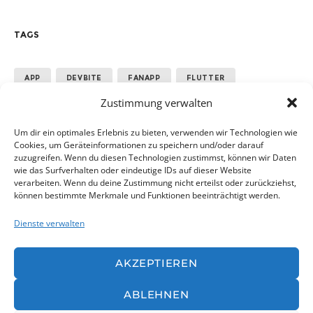
TAGS
APP
DEVBITE
FANAPP
FLUTTER
Zustimmung verwalten
GOOGLE
MANNSCHAFT
PERFORMANCE
SPORT
TEAM
Um dir ein optimales Erlebnis zu bieten, verwenden wir Technologien wie
Cookies, um Geräteinformationen zu speichern und/oder darauf
zuzugreifen. Wenn du diesen Technologien zustimmst, können wir Daten
wie das Surfverhalten oder eindeutige IDs auf dieser Website
ALLE ANZEIGEN
verarbeiten. Wenn du deine Zustimmung nicht erteilst oder zurückziehst,
können bestimmte Merkmale und Funktionen beeinträchtigt werden.
Dienste verwalten
AKZEPTIEREN
ABLEHNEN
© devbite |
AGB
|
Datenschutz
|
Impressum
|
Cookie-Richtlie