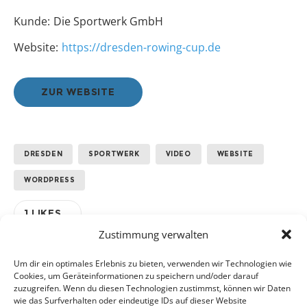
Kunde:
Die Sportwerk GmbH
Website:
https://dresden-rowing-cup.de
ZUR WEBSITE
DRESDEN
SPORTWERK
VIDEO
WEBSITE
WORDPRESS
1
LIKES
Zustimmung verwalten
Um dir ein optimales Erlebnis zu bieten, verwenden wir Technologien wie
Schreibe einen Kommentar
Cookies, um Geräteinformationen zu speichern und/oder darauf
zuzugreifen. Wenn du diesen Technologien zustimmst, können wir Daten
Du musst
angemeldet
sein, um einen Kommentar
wie das Surfverhalten oder eindeutige IDs auf dieser Website