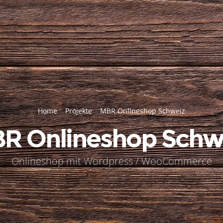
Home
Projekte
MBR Onlineshop Schweiz
R Onlineshop Schw
Onlineshop mit Wordpress / WooCommerce