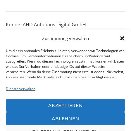
Kunde:
AHD Autohaus Digital GmbH
Zustimmung verwalten
DESKTOP
JS
MOBILE
REACT
WEBAPP
Um dir ein optimales Erlebnis zu bieten, verwenden wir Technologien wie
Cookies, um Geräteinformationen zu speichern und/oder darauf
zuzugreifen. Wenn du diesen Technologien zustimmst, können wir Daten
4
LIKES
wie das Surfverhalten oder eindeutige IDs auf dieser Website
verarbeiten. Wenn du deine Zustimmung nicht erteilst oder zurückziehst,
können bestimmte Merkmale und Funktionen beeinträchtigt werden.
Dienste verwalten
AKZEPTIEREN
ABLEHNEN
© devbite |
AGB
|
Datenschutz
|
Impressum
|
Cookie-Richtlie